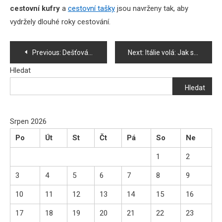
cestovní kufry
a
cestovní tašky
jsou navrženy tak, aby
vydržely dlouhé roky cestování.
Navigace
Previous:
Dešťová voda jako dar přírody: jak ji efektivně sbírat a využít
Next:
Itálie volá: Jak si vybrat dokonalé ubytování pro dovolenou snů?
pro
Hledat
Hledat
příspěvek
Srpen 2026
Po
Út
St
Čt
Pá
So
Ne
1
2
3
4
5
6
7
8
9
10
11
12
13
14
15
16
17
18
19
20
21
22
23