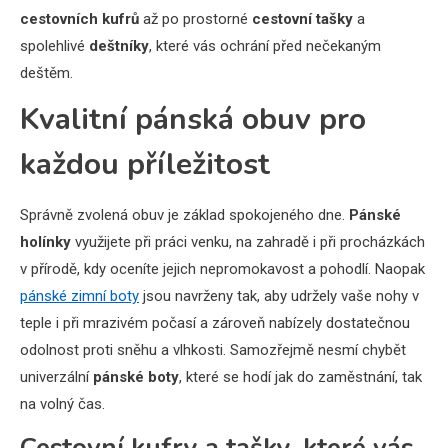
cestovních kufrů
až po prostorné
cestovní tašky
a
spolehlivé
deštníky
, které vás ochrání před nečekaným
deštěm.
Kvalitní pánská obuv pro
každou příležitost
Správně zvolená obuv je základ spokojeného dne.
Pánské
holínky
využijete při práci venku, na zahradě i při procházkách
v přírodě, kdy oceníte jejich nepromokavost a pohodlí. Naopak
pánské zimní boty
jsou navrženy tak, aby udržely vaše nohy v
teple i při mrazivém počasí a zároveň nabízely dostatečnou
odolnost proti sněhu a vlhkosti. Samozřejmě nesmí chybět
univerzální
pánské boty
, které se hodí jak do zaměstnání, tak
na volný čas.
Cestovní kufry a tašky, které vás