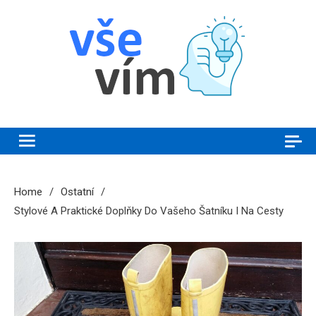
Skip
to
content
Vše vím
Chytrý magazín plný novinek a zajímavostí
Home
Ostatní
Stylové A Praktické Doplňky Do Vašeho Šatníku I Na Cesty