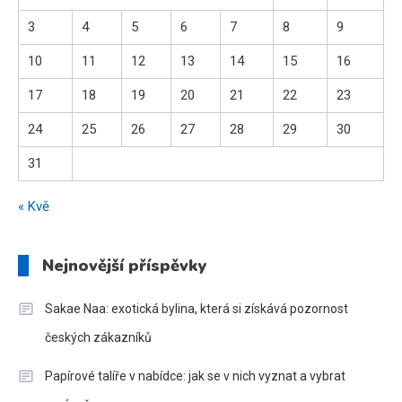
3
4
5
6
7
8
9
10
11
12
13
14
15
16
17
18
19
20
21
22
23
24
25
26
27
28
29
30
31
« Kvě
Nejnovější příspěvky
Sakae Naa: exotická bylina, která si získává pozornost
českých zákazníků
Papírové talíře v nabídce: jak se v nich vyznat a vybrat