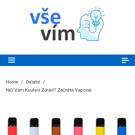
Skip
to
content
Vše vím
Chytrý magazín plný novinek a zajímavostí
Home
Ostatní
Ničí Vám Kouření Zdraví? Začněte Vapovat