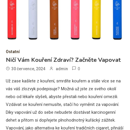
Ostatní
Ničí Vám Kouření Zdraví? Začněte Vapovat
0
30 července, 2024
admin
Už zase kašlete z kouření, smrdíte kouřem a stále více se na
vás váš zlozvyk podepisuje? Možná už jste ze svého okolí
nebo od lékaře slyšeli, abyste přestali nebo kouření omezili.
Vzdávat se kouření nemusíte, stačí ho vyměnit za vapování.
Díky vapování už do sebe nebudete dostávat karcinogenní
dehet a přitom si dopřejete plnohodnotný kuřácký zážitek.
Vapování, jako alternativa ke kouření tradičních cigaret, přináší