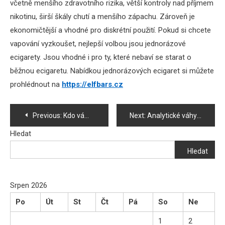
včetně menšího zdravotního rizika, větší kontroly nad příjmem
nikotinu, širší škály chutí a menšího zápachu. Zároveň je
ekonomičtější a vhodné pro diskrétní použití. Pokud si chcete
vapování vyzkoušet, nejlepší volbou jsou jednorázové
ecigarety. Jsou vhodné i pro ty, které nebaví se starat o
běžnou ecigaretu. Nabídkou jednorázových ecigaret si můžete
prohlédnout na
https://elfbars.cz
Navigace
Previous:
Kdo vám zajistí komplexní řešení pro dopravní značení?
Next:
Analytické váhy: Maximální přesnost pro laboratoře
pro
Hledat
Hledat
příspěvek
Srpen 2026
Po
Út
St
Čt
Pá
So
Ne
1
2