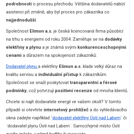
podrobnosti
o procesu přechodu. Většina dodavatelů nabízí
asistenci při změně, aby byl proces pro zákazníka co
nejjednodušší
.
Společnost
Elimon a.s.
je česká licencovaná firma působící
na trhu s energiemi od roku 2004. Zaměřuje se na
dodávky
elektřiny a plynu
a je známá svými
konkurenceschopnými
cenami
a důrazem na spokojenost zákazníků.
Dodavatel plynu
a elektřiny
Elimon a.s.
klade velký důraz na
kvalitu servisu a
individuální
přístup
k zákazníkům.
Společnost se snaží poskytovat
transparentní a férové
podmínky
, což potvrzují
pozitivní recenze
od mnoha klientů.
Chcete si najít dodavatele energií ve vašem okolí? V tomto
případě si otevřete
internetový prohlížeč
a do vyhledávacího
okna zadejte například `
dodavatel elektřiny Ústí nad Labem
` či
`dodavatel plynu Ústí nad Labem`. Samozřejmě místo Ústí
zvolte město, v němž bydlíte či pracujete.