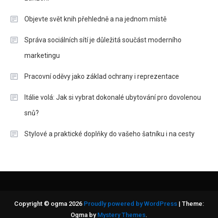
Objevte svět knih přehledně a na jednom místě
Správa sociálních sítí je důležitá součást moderního
marketingu
Pracovní oděvy jako základ ochrany i reprezentace
Itálie volá: Jak si vybrat dokonalé ubytování pro dovolenou
snů?
Stylové a praktické doplňky do vašeho šatníku i na cesty
Copyright © ogma 2026
Proudly powered by WordPress
|
Theme:
Ogma by
Mystery Themes
.