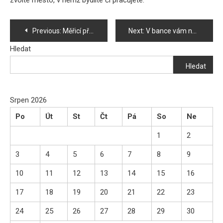
Navigace
Previous:
Měřicí přístroje pro analýzu spalin jsou klíčem k efektivnímu spalování
Next:
V bance vám nechtějí dát úvěr? Zde ho získáte pokaždé
pro
Hledat
Hledat
příspěvek
Srpen 2026
Po
Út
St
Čt
Pá
So
Ne
1
2
3
4
5
6
7
8
9
10
11
12
13
14
15
16
17
18
19
20
21
22
23
24
25
26
27
28
29
30