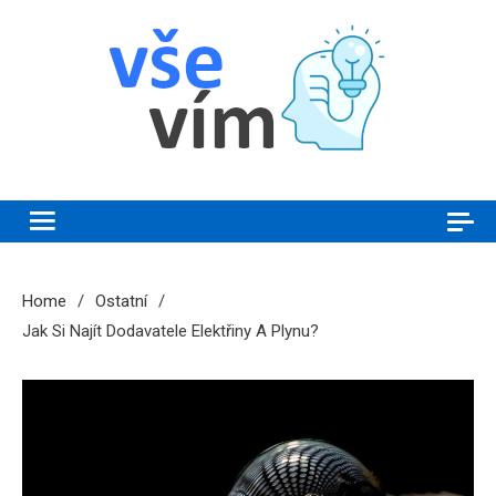
Skip
to
content
Vše vím
Chytrý magazín plný novinek a zajímavostí
Home
Ostatní
Jak Si Najít Dodavatele Elektřiny A Plynu?