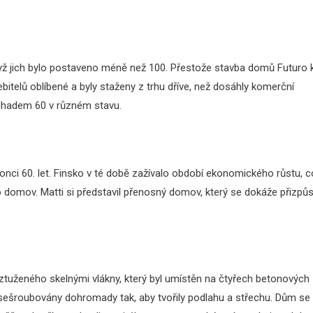
když jich bylo postaveno méně než 100. Přestože stavba domů Futuro 
bitelů oblíbené a byly staženy z trhu dříve, než dosáhly komerční
 odhadem 60 v různém stavu.
konci 60. let. Finsko v té době zažívalo období ekonomického růstu, c
o domov. Matti si představil přenosný domov, který se dokáže přizpůs
ztuženého skelnými vlákny, který byl umístěn na čtyřech betonových
ly sešroubovány dohromady tak, aby tvořily podlahu a střechu. Dům se 