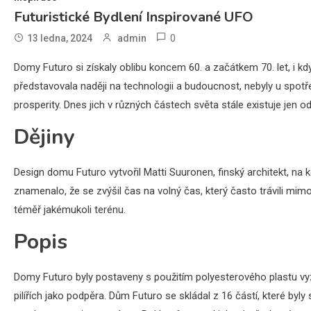
Futuristické Bydlení Inspirované UFO
0
13 ledna, 2024
admin
Domy Futuro si získaly oblibu koncem 60. a začátkem 70. let, i 
představovala naději na technologii a budoucnost, nebyly u spotře
prosperity. Dnes jich v různých částech světa stále existuje jen
Dějiny
Design domu Futuro vytvořil Matti Suuronen, finský architekt, na 
znamenalo, že se zvýšil čas na volný čas, který často trávili mim
téměř jakémukoli terénu.
Popis
Domy Futuro byly postaveny s použitím polyesterového plastu vy
pilířích jako podpěra. Dům Futuro se skládal z 16 částí, které by