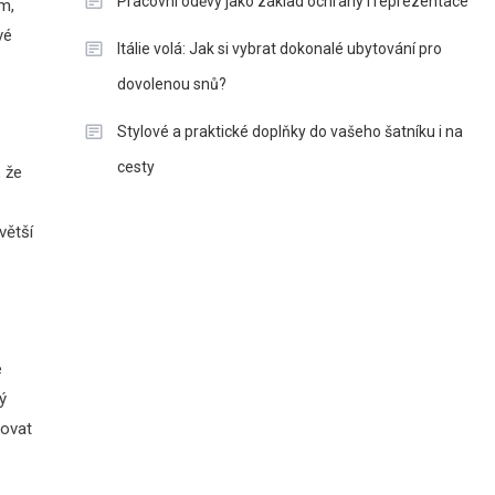
Pracovní oděvy jako základ ochrany i reprezentace
m,
vé
Itálie volá: Jak si vybrat dokonalé ubytování pro
dovolenou snů?
Stylové a praktické doplňky do vašeho šatníku i na
cesty
, že
větší
e
ý
rovat