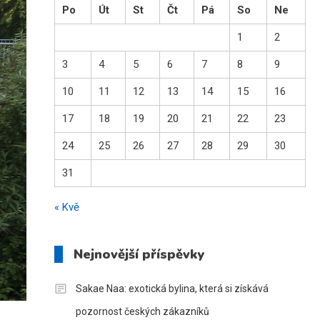
Po
Út
St
Čt
Pá
So
Ne
1
2
3
4
5
6
7
8
9
10
11
12
13
14
15
16
17
18
19
20
21
22
23
24
25
26
27
28
29
30
31
« Kvě
Nejnovější příspěvky
Sakae Naa: exotická bylina, která si získává
pozornost českých zákazníků