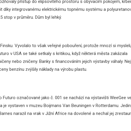
možňovaly přístup do elipsovitého prostoru s obývacím pokojem, krbe
opit díky integrovanému elektrickému topnému systému a polyuretano
25 stop v průměru. Dům byl lehký.
 Finsku. Vyvolalo to však veřejné pobouření, protože mnozí si mysleli
uturo v USA se také setkaly s kritikou, když některá města zakázala
čeny nebo zničeny. Banky s financováním jejich výstavby váhaly. Nej
eny benzínu zvýšily náklady na výrobu plastu.
o Futuro označované jako č. 001 se nachází na výstavišti WeeGee v
p a je vystaven v muzeu Boijmans Van Beuningen v Rotterdamu. Jedin
rnes narazil na vrak v Jižní Africe na dovolené a nechal jej zrestau