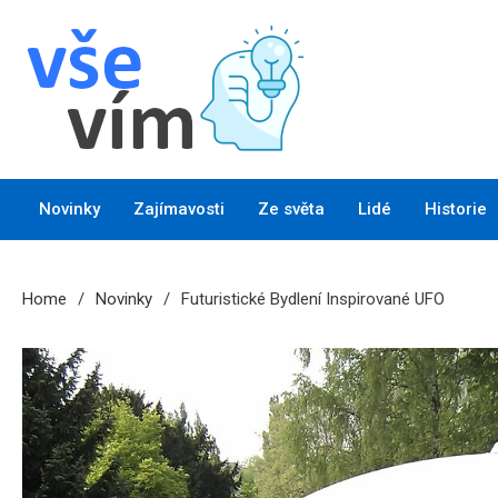
Skip
to
content
Vše vím
Chytrý magazín plný novinek a zajímavostí
Novinky
Zajímavosti
Ze světa
Lidé
Historie
Home
Novinky
Futuristické Bydlení Inspirované UFO