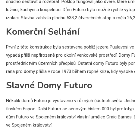
snadno sestavit a rozebrat. Poklop fungoval jako dveře, které u
ložnicí, kuchyní a koupelnou. Dům Futuro bylo možné rychle vyt
izolaci. Stavba zabírala plochu 538,2 čtverečních stop a měla 26,
Komerční Selhání
První z této konstrukce byla sestavena poblíž jezera Puulavesi ve
vypadá příliš nepřirozeně pro okolní venkovské prostředí. Domy F
prostřednictvím územních předpisů. Ostatní domy Futuro byly poni
rána pro domy přišla v roce 1973 během ropné krize, kdy vysoké c
Slavné Domy Futuro
Několik domů Futuro je vystaveno v různých částech světa. Jedn
finském Espoo. Další Futuro se sériovým číslem 000 byl prototy
dům Futuro ve Spojeném království vlastní umělec Craig Barnes. Ba
ve Spojeném království.